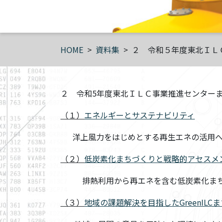
HOME
資料集
２ 令和５年度東北ＩＬ
２ 令和5年度東北ＩＬＣ事業推進センターま
（１）
エネルギーとサステナビリティ
洋上風力をはじめとする再生エネの活用へ
（２）
低炭素化まちづくりと戦略的アセスメ
排熱利用から再エネを含む低炭素化まちづ
（３）
地域の課題解決を目指したGreenILC